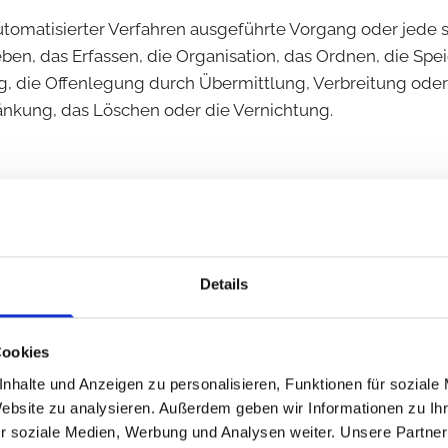
e automatisierter Verfahren ausgeführte Vorgang oder je
en, das Erfassen, die Organisation, das Ordnen, die Sp
, die Offenlegung durch Übermittlung, Verbreitung oder
änkung, das Löschen oder die Vernichtung.
kierung gespeicherter personenbezogener Daten mit dem Z
Details
 Verarbeitung personenbezogener Daten, die darin besteht
e Aspekte, die sich auf eine natürliche Person beziehen
Lage, Gesundheit, persönlicher Vorlieben, Interessen, Zuve
Cookies
nalysieren oder vorherzusagen.
nhalte und Anzeigen zu personalisieren, Funktionen für soziale
Website zu analysieren. Außerdem geben wir Informationen zu I
r soziale Medien, Werbung und Analysen weiter. Unsere Partner