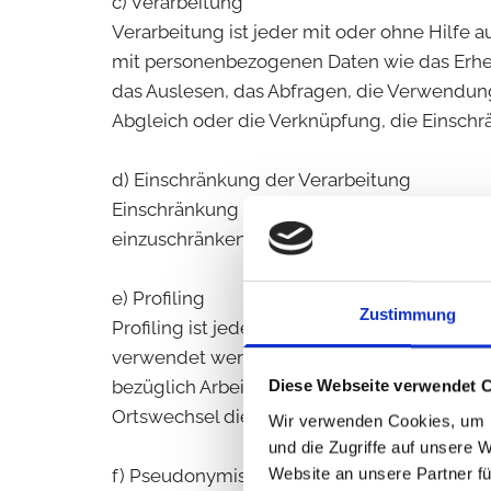
c) Verarbeitung
Verarbeitung ist jeder mit oder ohne Hilf
mit personenbezogenen Daten wie das Erheb
das Auslesen, das Abfragen, die Verwendung
Abgleich oder die Verknüpfung, die Einschr
d) Einschränkung der Verarbeitung
Einschränkung der Verarbeitung ist die Mar
einzuschränken.
e) Profiling
Zustimmung
Profiling ist jede Art der automatisierten
verwendet werden, um bestimmte persönlich
bezüglich Arbeitsleistung, wirtschaftlicher 
Diese Webseite verwendet 
Ortswechsel dieser natürlichen Person zu a
Wir verwenden Cookies, um I
und die Zugriffe auf unsere 
Website an unsere Partner fü
f) Pseudonymisierung