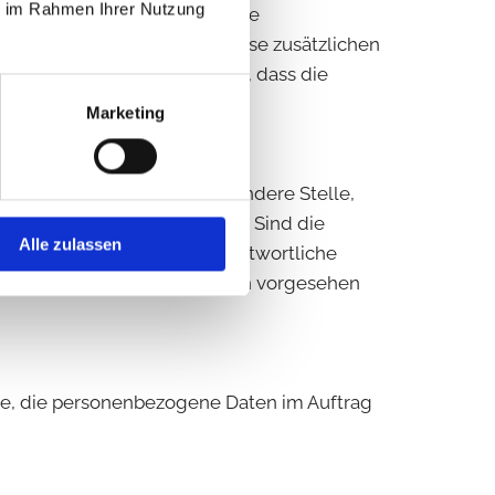
ie im Rahmen Ihrer Nutzung
personenbezogenen Daten ohne
et werden können, sofern diese zusätzlichen
rliegen, die gewährleisten, dass die
wiesen werden.
Marketing
, Behörde, Einrichtung oder andere Stelle,
ezogenen Daten entscheidet. Sind die
Alle zulassen
orgegeben, so kann der Verantwortliche
em Recht der Mitgliedstaaten vorgesehen
elle, die personenbezogene Daten im Auftrag