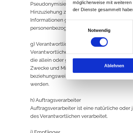
möglicherweise mit weiteren
Pseudonymisierung ist die Verarbeitung pe
der Dienste gesammelt habe
Hinzuziehung zusätzlicher Informationen ni
Informationen gesondert aufbewahrt werden
Einwilligungsauswahl
personenbezogenen Daten nicht einer identi
Notwendig
g) Verantwortlicher oder für die Verarbeitu
Verantwortlicher oder für die Verarbeitung V
die allein oder gemeinsam mit anderen übe
Ablehnen
Zwecke und Mittel dieser Verarbeitung durc
beziehungsweise können die bestimmten Kr
werden.
h) Auftragsverarbeiter
Auftragsverarbeiter ist eine natürliche ode
des Verantwortlichen verarbeitet.
i) Empfänger